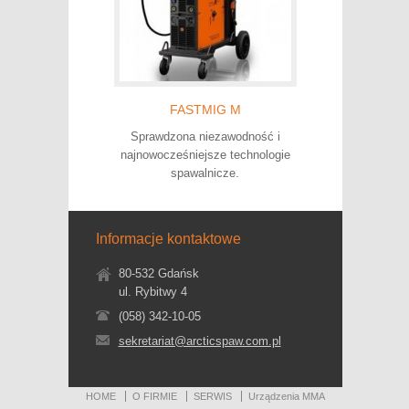
FASTMIG M
Sprawdzona niezawodność i
najnowocześniejsze technologie
spawalnicze.
Informacje kontaktowe
80-532 Gdańsk
ul. Rybitwy 4
(058) 342-10-05
sekretariat@arcticspaw.com.pl
HOME
O FIRMIE
SERWIS
Urządzenia MMA