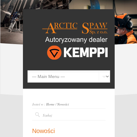
Jesteś w :
Home
/
Nowości
Nowości